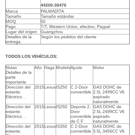
44200-30470
Marca
PALMADITA
Tamaño
Tamaño estándar
MOQ
50
Pago
T/T, Western Union, efectivo, Paypal
Lugar del origen
Guangzhou
Detalles de la
Según los pedidos del cliente
entrega
TODOS LOS VEHÍCULOS:
Notas
Año
Haga
Modelo
Ajuste
Motor
Detalles de la
parte
importante
Dirección del
2015
Lexus
IS250
C 2-Door
GAS DOHC de
estante;
convertible
2.5L 2499CC V6
Eléctrico…
aspirado
naturalmente
Dirección del
2015
Lexus
IS250
Deporte 2-
GAS DOHC de
estante;
Door
2.5L 2499CC V6
Eléctrico…
convertible
aspirado
de C F
naturalmente
Dirección del
2015
Lexus
IS350
C 2-Door
GAS DOHC de
estante;
convertible
3.5L 3456CC V6