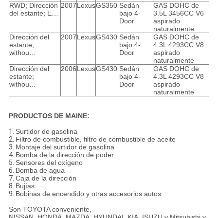
RWD; Dirección
2007
Lexus
GS350
Sedán
GAS DOHC de
del estante; E…
bajo 4-
3.5L 3456CC V6
Door
aspirado
naturalmente
Dirección del
2007
Lexus
GS430
Sedán
GAS DOHC de
estante;
bajo 4-
4.3L 4293CC V8
withou…
Door
aspirado
naturalmente
Dirección del
2006
Lexus
GS430
Sedán
GAS DOHC de
estante;
bajo 4-
4.3L 4293CC V8
withou…
Door
aspirado
naturalmente
PRODUCTOS DE MAINE:
1.
Surtidor de gasolina
2.
Filtro de combustible, filtro de combustible de aceite
3.
Montaje del surtidor de gasolina
4.
Bomba de la dirección de poder
5.
Sensores del oxígeno
6.
Bomba de agua
7.
Caja de la dirección
8.
Bujías
9.
Bobinas de encendido y otras accesorios autos
Son TOYOTA conveniente,
NISSAN, HONDA, MAZDA, HYUNDAI, KIA, ISUZU y Mitsubishi y