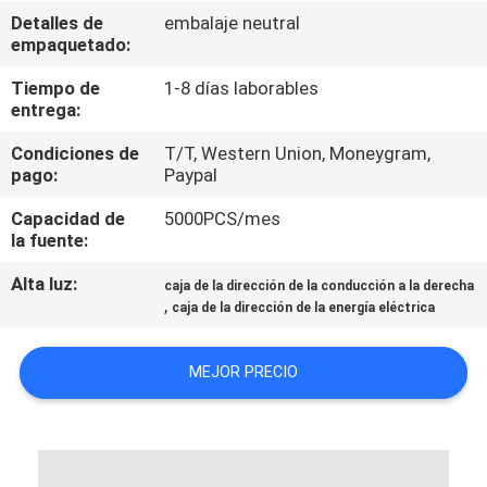
Detalles de
embalaje neutral
empaquetado:
CONTROL
DE
Tiempo de
1-8 días laborables
entrega:
CALIDAD
Condiciones de
T/T, Western Union, Moneygram,
pago:
Paypal
CONTÁCTENOS
Capacidad de
5000PCS/mes
la fuente:
PIDA
Alta luz:
caja de la dirección de la conducción a la derecha
UNA
,
caja de la dirección de la energía eléctrica
CITA
MEJOR PRECIO
MAPA
DEL
SITIO