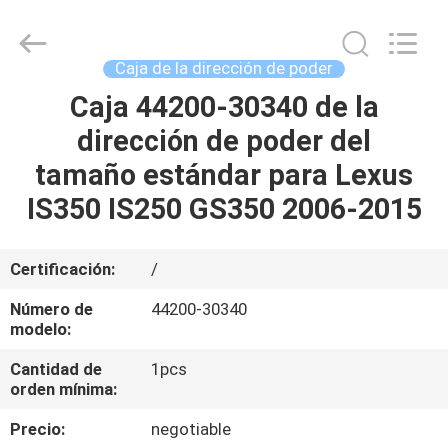
de
surtidor
de
gasolina
Supplier.
Caja de la dirección de poder
Copyright
©
2017
Caja 44200-30340 de la
INICIO
-
2025
dirección de poder del
Pan
Asia
Diesel
PRODUCTOS
tamaño estándar para Lexus
System
Parts
Co.,
IS350 IS250 GS350 2006-2015
Ltd..
All
SOBRE
Rights
Reserved.
NOSOTROS
Certificación:
/
Número de
44200-30340
VISITA
modelo:
A
Cantidad de
1pcs
orden mínima:
LA
FÁBRICA
Precio:
negotiable