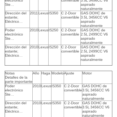
electrónico
convertible
3.5L 3456CC V6
Ste…
aspirado
naturalmente
Dirección del
2011
Lexus
IS350
C 2-Door
GAS DOHC de
estante;
convertible
3.5L 3456CC V6
Eléctrico…
aspirado
naturalmente
Poder
2010
Lexus
IS250
C 2-Door
GAS DOHC de
electrónico
convertible
2.5L 2499CC V6
Ste…
aspirado
naturalmente
Dirección del
2010
Lexus
IS250
C 2-Door
GAS DOHC de
estante;
convertible
2.5L 2499CC V6
Eléctrico…
aspirado
naturalmente
Notas
Año
Haga
Modelo
Ajuste
Motor
Detalles de la
parte importante
Poder
2010
Lexus
IS350
C 2-Door
GAS DOHC de
electrónico
convertible
3.5L 3456CC V6
Ste…
aspirado
naturalmente
Dirección del
2010
Lexus
IS350
C 2-Door
GAS DOHC de
estante;
convertible
3.5L 3456CC V6
Eléctrico…
aspirado
naturalmente