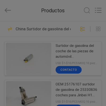
de
surtidor
de
Productos
gasolina
Proveedor.
Copyright
©
2017
INICIO
172
-
2021
China Surtidor de gasolina del coche
fuelpump-
Asamblea de
assembly.com.
All
PRODUCTOS
Rights
surtidor de gasolina
Reserved.
Surtidor de gasolina del
coche de las piezas de
SOBRE
automóvil
NOSOTROS
MR99340/ZE45-13-
USD $1-$10/PCS MOQ:10 piezas
351ZB para Mitsubishi
CONTACTO
V73/Toyota
42
VISITA
Asamblea del
OEM 25176107 surtidor
A
de gasolina de 25330836
LA
módulo del surtidor
coches para Jinbei H1
H2 Toyota Hiace
FÁBRICA
USD $1-$10/PCS MOQ:10 piezas
de gasolina