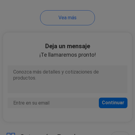
14
Vea más
Sensor llano de
combustible del
coche
Deja un mensaje
¡Te llamaremos pronto!
16
bomba de agua del
coche