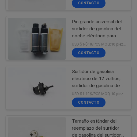
Chevrolet Zafira
CONTACTO
CONTROL
Pin grande universal del
DE
22
surtidor de gasolina del
CALIDAD
coche eléctrico para
Surtidor de gasolina
Nissan Toyota Mitsubishi
USD $1-$10/PCS MOQ:10 piezas
del coche
195130 7990
CONTÁCTENOS
CONTACTO
Surtidor de gasolina
PIDA
eléctrico de 12 voltios,
UNA
surtidor de gasolina de
123
815091/17042 -
CITA
USD $1-10$/PCS MOQ:10 piezas
51201/17042 - V7300
filtro de
CONTACTO
Nissan
combustible del
Tamaño estándar del
coche
reemplazo del surtidor
de gasolina del surtidor