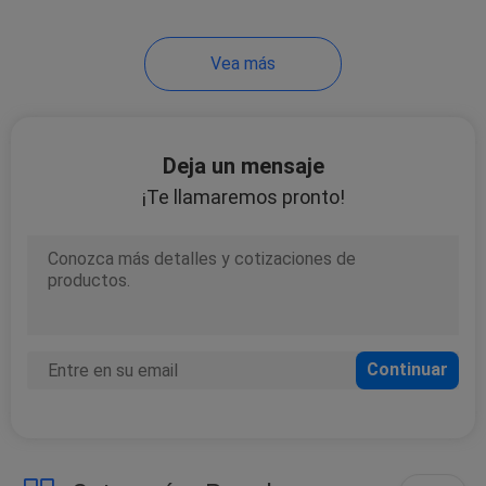
14
Vea más
Sensor llano de
combustible del
coche
Deja un mensaje
¡Te llamaremos pronto!
16
bomba de agua del
coche