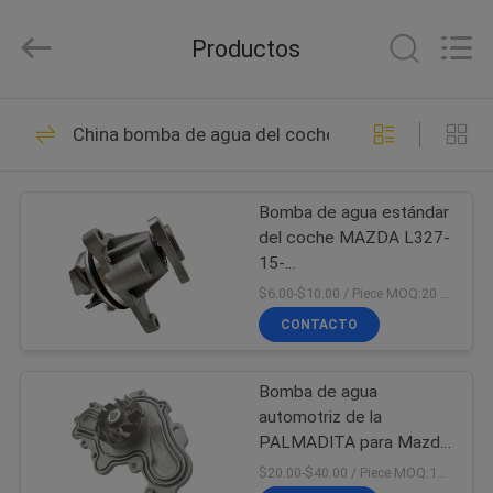
de
surtidor
de
Productos
gasolina
Proveedor.
Copyright
©
2017
INICIO
172
-
2021
China bomba de agua del coche
fuelpump-
Asamblea de
assembly.com.
All
PRODUCTOS
Rights
surtidor de gasolina
Reserved.
Bomba de agua estándar
del coche MAZDA L327-
SOBRE
15-
NOSOTROS
100A/L32715100/LF01-
$6.00-$10.00 / Piece MOQ:20 Piezas
15-100/LF0115100
CONTACTO
42
VISITA
Asamblea del
Bomba de agua
A
automotriz de la
LA
módulo del surtidor
PALMADITA para Mazda
CY02-15-010D
FÁBRICA
$20.00-$40.00 / Piece MOQ:10 piezas
de gasolina