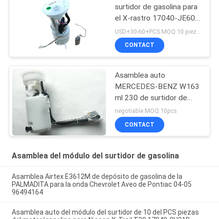
surtidor de gasolina para
el X-rastro 17040-JE60D
de Nissan Qashqai 4WD
USD+30-60+PCS MOQ:10 piezas
CONTACT
Asamblea auto
MERCEDES-BENZ W163
ml 230 de surtidor de
gasolina de E8389M
negotiable MOQ:10pcs
E8471M 320 350 430
CONTACT
500
Asamblea del módulo del surtidor de gasolina
Asamblea Airtex E3612M de depósito de gasolina de la
PALMADITA para la onda Chevrolet Aveo de Pontiac 04-05
96494164
Asamblea auto del módulo del surtidor de 10 del PCS piezas