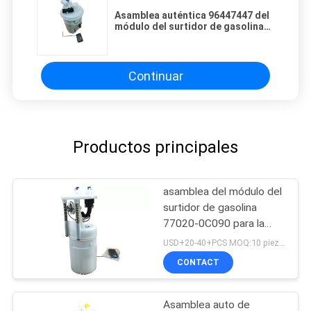
Asamblea auténtica 96447447 del
módulo del surtidor de gasolina
para Suzuki Forenza/Chevrolet
Optra E8703M 23010256
Continuar
Productos principales
asamblea del módulo del
surtidor de gasolina
77020-0C090 para la
tundra 77020-0C090 de
USD+20-40+PCS MOQ:10 piezas
5.7L-V8 09 - 11 de la
CONTACT
secoya de Toyota
Asamblea auto de