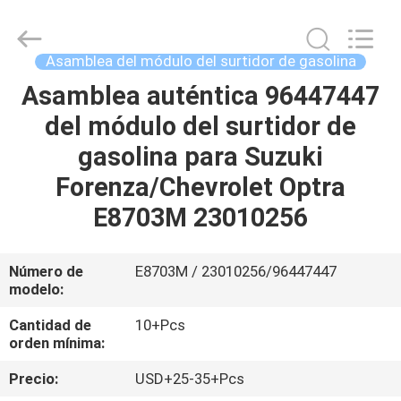
de
surtidor
de
gasolina
Supplier.
Asamblea del módulo del surtidor de gasolina
Copyright
©
2017
Asamblea auténtica 96447447
INICIO
-
2025
del módulo del surtidor de
Pan
Asia
Diesel
PRODUCTOS
gasolina para Suzuki
System
Parts
Co.,
Forenza/Chevrolet Optra
Ltd..
All
SOBRE
E8703M 23010256
Rights
Reserved.
NOSOTROS
Número de
E8703M / 23010256/96447447
modelo:
VISITA
A
Cantidad de
10+Pcs
orden mínima:
LA
Precio:
USD+25-35+Pcs
FÁBRICA