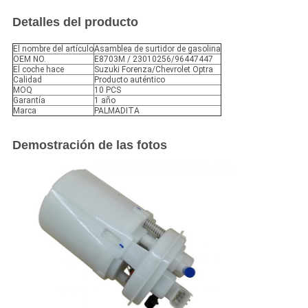
Detalles del producto
El nombre del artículo
Asamblea de surtidor de gasolina
OEM NO.
E8703M / 23010256/96447447
El coche hace
Suzuki Forenza/Chevrolet Optra
Calidad
Producto auténtico
MOQ
10 PCS
Garantía
1 año
Marca
PALMADITA
Demostración de las fotos