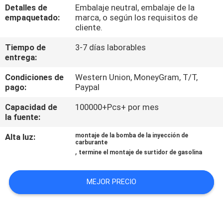
Detalles de
Embalaje neutral, embalaje de la
empaquetado:
marca, o según los requisitos de
CONTROL
cliente.
DE
Tiempo de
3-7 días laborables
CALIDAD
entrega:
Condiciones de
Western Union, MoneyGram, T/T,
CONTÁCTENOS
pago:
Paypal
Capacidad de
100000+Pcs+ por mes
la fuente:
PIDA
UNA
Alta luz:
montaje de la bomba de la inyección de
carburante
,
CITA
termine el montaje de surtidor de gasolina
MEJOR PRECIO
MAPA
DEL
SITIO