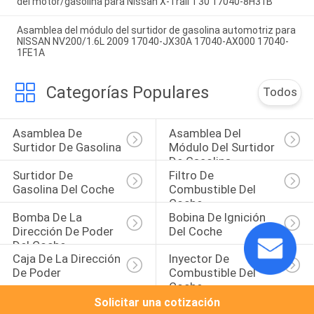
del motor/gasolina para Nissan X-Trail T30 17040-8H31B
Asamblea del módulo del surtidor de gasolina automotriz para
NISSAN NV200/1.6L 2009 17040-JX30A 17040-AX000 17040-
1FE1A
Categorías Populares
Todos
Asamblea De 
Asamblea Del 
Surtidor De Gasolina
Módulo Del Surtidor 
De Gasolina
Surtidor De 
Filtro De 
Gasolina Del Coche
Combustible Del 
Coche
Bomba De La 
Bobina De Ignición 
Dirección De Poder 
Del Coche
Del Coche
Caja De La Dirección 
Inyector De 
De Poder
Combustible Del 
Coche
Solicitar una cotización